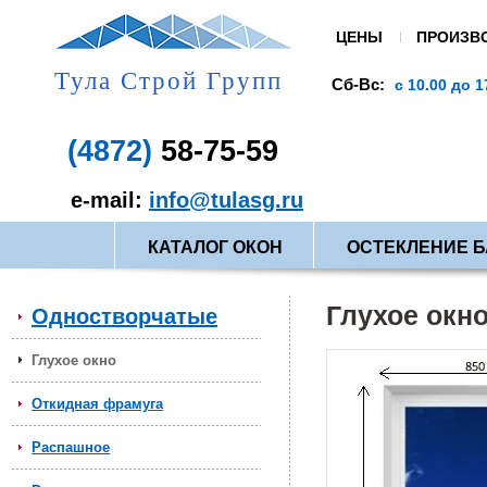
ЦЕНЫ
ПРОИЗВ
Тула Строй Групп
пании:
Пн-Пт:
Сб-Вс:
с 9.00 - до 19.00
с 10.00 до 1
(4872)
58-75-59
e-mail:
info@tulasg.ru
КАТАЛОГ ОКОН
ОСТЕКЛЕНИЕ 
Глухое окн
Одностворчатые
Глухое окно
Откидная фрамуга
Распашное