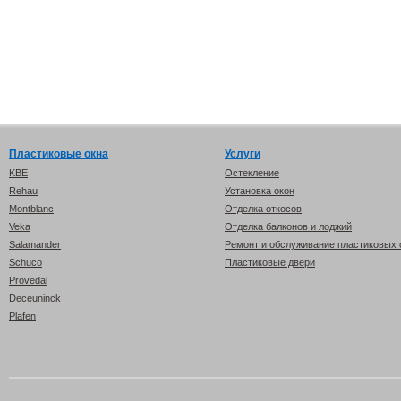
Пластиковые окна
Услуги
KBE
Остекление
Rehau
Установка окон
Montblanc
Отделка откосов
Veka
Отделка балконов и лоджий
Salamander
Ремонт и обслуживание пластиковых 
Schuco
Пластиковые двери
Provedal
Deceuninck
Plafen