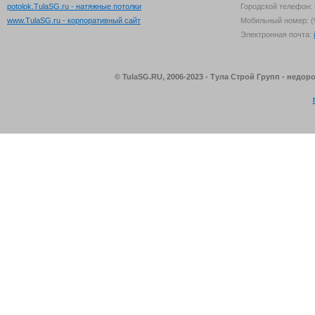
potolok.TulaSG.ru - натяжные потолки
Городской телефон: 
www.TulaSG.ru - корпоративный сайт
Мобильный номер: (
Электронная почта:
© TulaSG.RU, 2006-2023 - Тула Строй Групп - недо