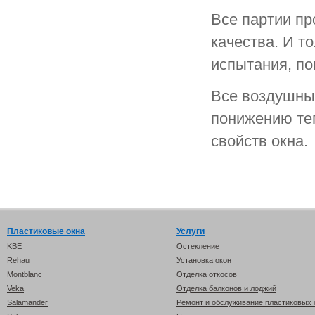
Все партии пр
качества. И т
испытания, по
Все воздушны
понижению те
свойств окна.
Пластиковые окна
Услуги
KBE
Остекление
Rehau
Установка окон
Montblanc
Отделка откосов
Veka
Отделка балконов и лоджий
Salamander
Ремонт и обслуживание пластиковых 