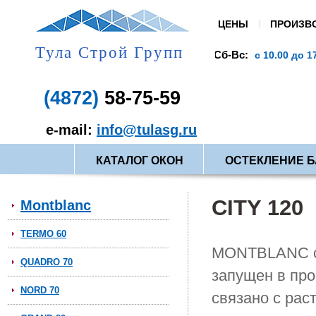
ЦЕНЫ
ПРОИЗВ
Тула Строй Групп
Сб-Вс:
В праздники:
19.00
с 10.00 до 17.00
вых
(4872)
58-75-59
e-mail:
info@tulasg.ru
КАТАЛОГ ОКОН
ОСТЕКЛЕНИЕ 
CITY 120
Montblanc
TERMO 60
MONTBLANC ci
QUADRO 70
запущен в про
NORD 70
связано с рас