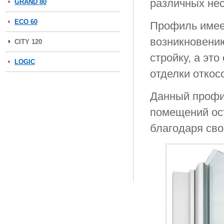
различных не
GRAND 80
ECO 60
Профиль имеет
возникновению
CITY 120
стройку, а эт
LOGIC
отделки откос
Данный профи
помещений ос
благодаря св