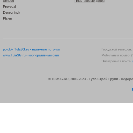
Schuco
Пластиковые двери
Provedal
Deceuninck
Plafen
potolok.TulaSG.ru - натяжные потолки
Городской телефон: 
www.TulaSG.ru - корпоративный сайт
Мобильный номер: (
Электронная почта:
© TulaSG.RU, 2006-2023 - Тула Строй Групп - недо