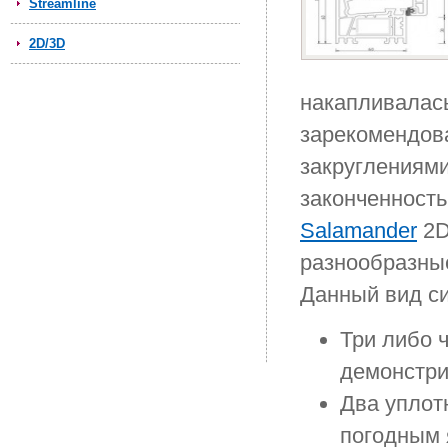
Streamline
2D/3D
накапливалась
зарекомендов
закруглениям
законченность
Salamander
2D
разнообразные
Данный вид с
Три либо 
демонстри
Два уплот
погодным 