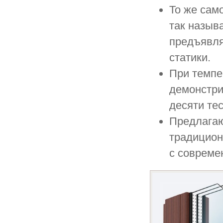
То же сам
так назыв
предъявля
статики.
При темпе
демонстри
десяти те
Предлагаю
традицион
с совреме