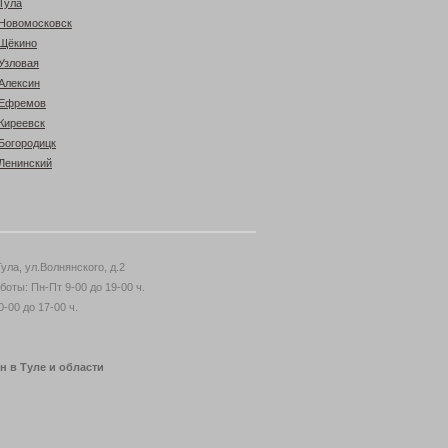
Тула
Новомосковск
Щёкино
Узловая
Алексин
Ефремов
Киреевск
Богородицк
Ленинский
ула, ул.Волнянского, д.2
боты: Пн-Пт 9-00 до 19-00 ч.
-00 до 17-00 ч.
н в Туле и области