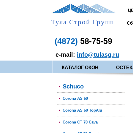
Ц
Тула Строй Групп
емя работы компании:
Пн-Пт:
Сб
с 9.00 - до 19.00
(4872)
58-75-59
e-mail:
info@tulasg.ru
КАТАЛОГ ОКОН
ОСТЕК
Schuco
Corona AS 60
Corona AS 60 TopAlu
Corona CT 70 Cava