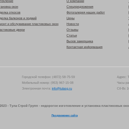
текление
О компании
тановка окон
Спецпредложения
делка откосов
Фотогалерея наших работ
делка балконов и лоджий
Цены
монт и обслуживание пластиковых окон
Новости
астиковые двери
Отзывы
Статьи
Вызов замерщика
Контактная информация
Городской телефон: (4872) 58-75-59
Адрес: Т
Мобильный номер: (953) 967-15-08
Часы ра
Электронная почта:
info@tulasg.ru
Сб-Вс 10
-2023 - Тула Строй Групп - недорогое изготовление и установка пластиковых око
Продвижение сайта