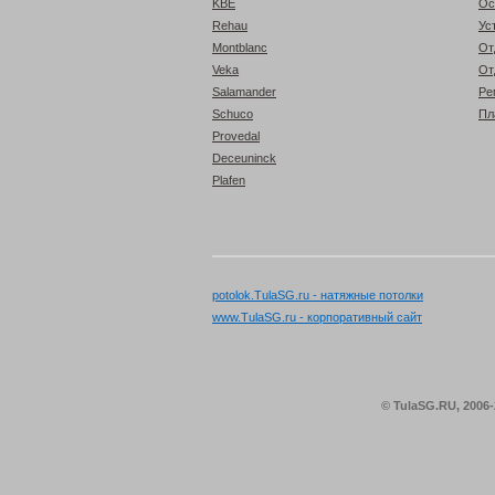
KBE
Ос
Rehau
Ус
Montblanc
От
Veka
От
Salamander
Ре
Schuco
Пл
Provedal
Deceuninck
Plafen
potolok.TulaSG.ru - натяжные потолки
www.TulaSG.ru - корпоративный сайт
© TulaSG.RU, 2006