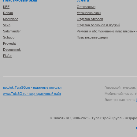
Пластиковые окна
Услуги
KBE
Остекление
Rehau
Установка окон
Montblanc
Отделка откосов
Veka
Отделка балконов и лоджий
Salamander
Ремонт и обслуживание пластиковых 
Schuco
Пластиковые двери
Provedal
Deceuninck
Plafen
potolok.TulaSG.ru - натяжные потолки
Городской телефон: 
www.TulaSG.ru - корпоративный сайт
Мобильный номер: (
Электронная почта:
© TulaSG.RU, 2006-2023 - Тула Строй Групп - недо